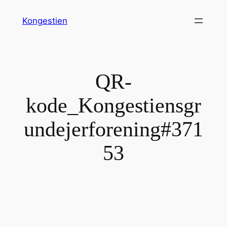
Spring
Kongestien
til
indhold
QR-
kode_Kongestiensgr
undejerforening#371
53