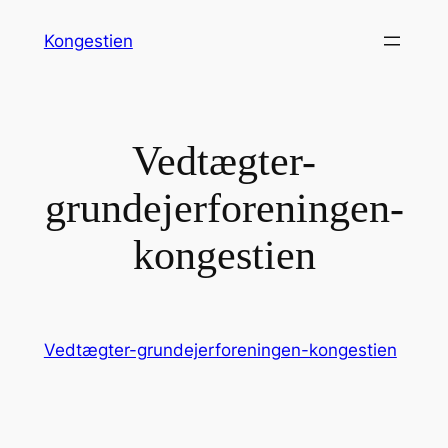
Spring
Kongestien
til
indhold
Vedtægter-
grundejerforeningen-
kongestien
Vedtægter-grundejerforeningen-kongestien